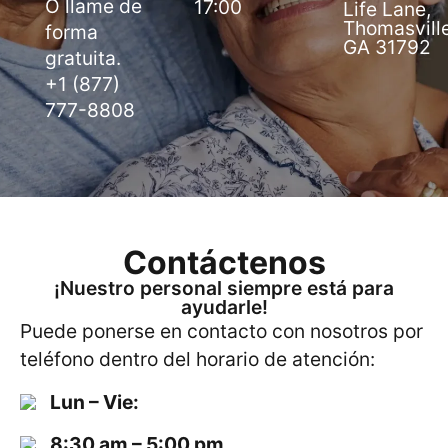
O llame de
17:00
Life Lane,
Thomasville
forma
GA 31792
gratuita
.
+1 (877)
777-8808
Contáctenos
¡Nuestro personal siempre está para
ayudarle!
Puede ponerse en contacto con nosotros por
teléfono dentro del horario de atención:
Lun – Vie:
8:30 am – 5:00 pm