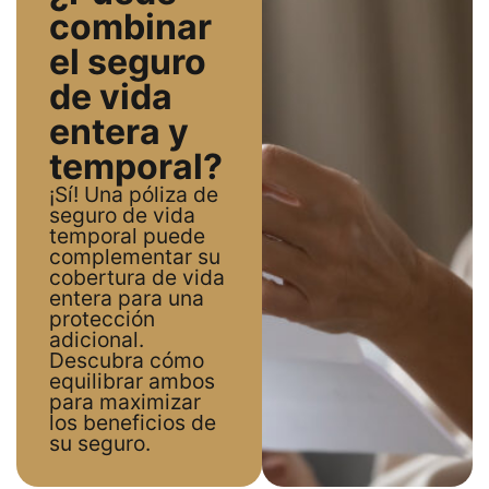
combinar
el seguro
de vida
entera y
temporal?
¡Sí! Una póliza de
seguro de vida
temporal puede
complementar su
cobertura de vida
entera para una
protección
adicional.
Descubra cómo
equilibrar ambos
para maximizar
los beneficios de
su seguro.