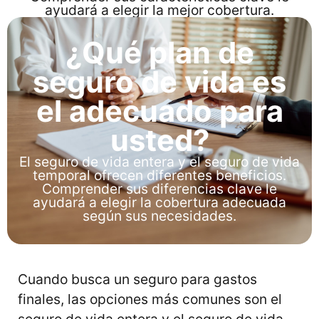
ayudará a elegir la mejor cobertura.
¿Qué plan de
seguro de vida es
el adecuado para
usted?
El seguro de vida entera y el seguro de vida
temporal ofrecen diferentes beneficios.
Comprender sus diferencias clave le
ayudará a elegir la cobertura adecuada
según sus necesidades.
Cuando busca un seguro para gastos
finales, las opciones más comunes son el
seguro de vida entera y el seguro de vida